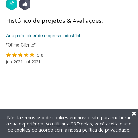
Histórico de projetos & Avaliações:
Arte para folder de empresa industrial
"Ótimo Cliente"
5.0
jun. 2021 - jul. 2021
Nós fazemos uso de cookies em nosso site para melhorar
a sua experiência. Ao utilizar a 99Freelas, você aceita o uso
@2014-2026 99Freelas. Todos os direitos reservados.
de cookies de acordo com a nossa
política de privacidade
.
Termos de uso
|
Política de privacidade