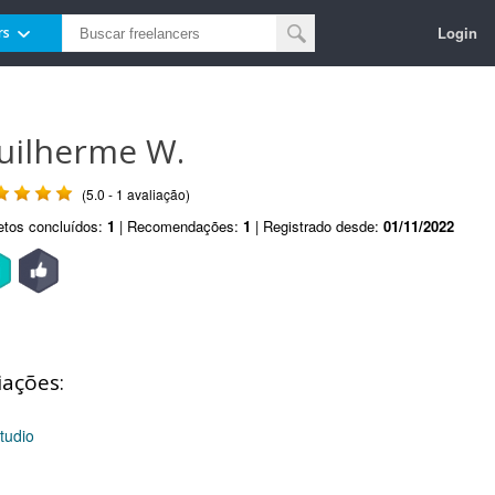
Login
rs
uilherme W.
(5.0 - 1 avaliação)
etos concluídos:
1
| Recomendações:
1
| Registrado desde:
01/11/2022
iações:
tudio