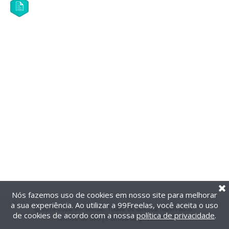
Nós fazemos uso de cookies em nosso site para melhorar
a sua experiência. Ao utilizar a 99Freelas, você aceita o uso
@2014-2026 99Freelas. Todos os direitos reservados.
de cookies de acordo com a nossa
política de privacidade
.
Termos de uso
|
Política de privacidade