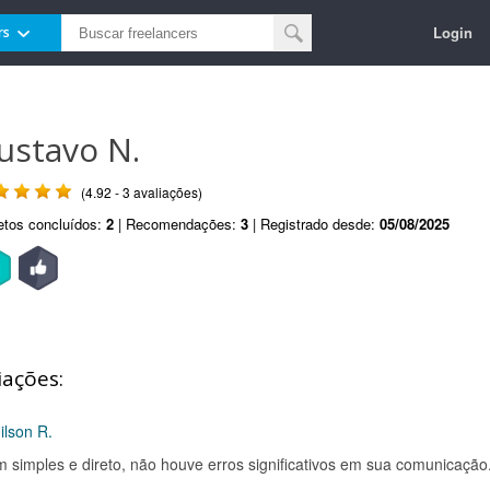
Login
rs
ustavo N.
(4.92 - 3 avaliações)
etos concluídos:
2
| Recomendações:
3
| Registrado desde:
05/08/2025
iações:
ilson R.
 simples e direto, não houve erros significativos em sua comunicação