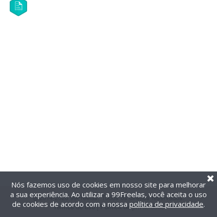
Nós fazemos uso de cookies em nosso site para melhorar
a sua experiência. Ao utilizar a 99Freelas, você aceita o uso
@2014-2026 99Freelas. Todos os direitos reservados.
de cookies de acordo com a nossa
política de privacidade
.
Termos de uso
|
Política de privacidade