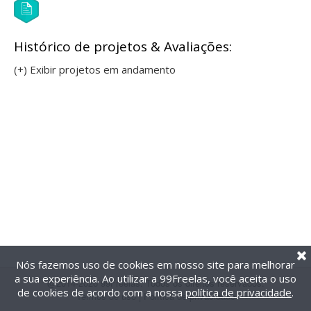
Histórico de projetos & Avaliações:
(+) Exibir projetos em andamento
Nós fazemos uso de cookies em nosso site para melhorar
a sua experiência. Ao utilizar a 99Freelas, você aceita o uso
@2014-2026 99Freelas. Todos os direitos reservados.
de cookies de acordo com a nossa
política de privacidade
.
Termos de uso
|
Política de privacidade