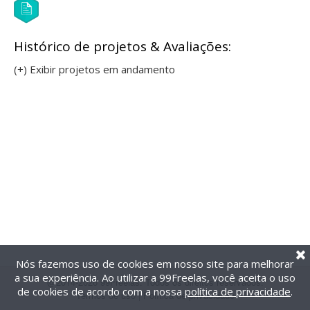
Histórico de projetos & Avaliações:
(+) Exibir projetos em andamento
Nós fazemos uso de cookies em nosso site para melhorar
a sua experiência. Ao utilizar a 99Freelas, você aceita o uso
@2014-2026 99Freelas. Todos os direitos reservados.
de cookies de acordo com a nossa
política de privacidade
.
Termos de uso
|
Política de privacidade