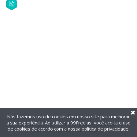
Nós fazemos uso de cookies em nosso site para melhorar
a sua experiência. Ao utilizar a 99Freelas, você aceita o uso
@2014-2026 99Freelas. Todos os direitos reservados.
de cookies de acordo com a nossa
política de privacidade
.
Termos de uso
|
Política de privacidade