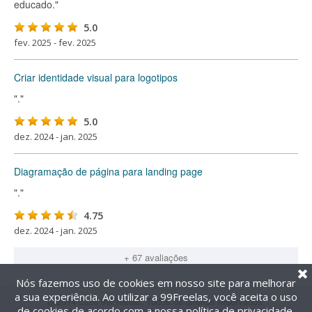
educado."
5.0
fev. 2025 - fev. 2025
Criar identidade visual para logotipos
"."
5.0
dez. 2024 - jan. 2025
Diagramação de página para landing page
"."
4.75
dez. 2024 - jan. 2025
+ 67 avaliações
Nós fazemos uso de cookies em nosso site para melhorar
a sua experiência. Ao utilizar a 99Freelas, você aceita o uso
@2014-2026 99Freelas. Todos os direitos reservados.
de cookies de acordo com a nossa
política de privacidade
.