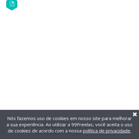
Nós fazemos uso de cookies em nosso site para melhorar
a sua experiência. Ao utilizar a 99Freelas, você aceita o uso
@2014-2026 99Freelas. Todos os direitos reservados.
de cookies de acordo com a nossa
política de privacidade
.
Termos de uso
|
Política de privacidade