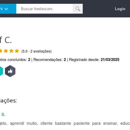
Login
rs
f C.
(5.0 - 2 avaliações)
etos concluídos:
2
| Recomendações:
2
| Registrado desde:
21/03/2025
iações:
 S.
jeto, aprendi muito, cliente bastante paciente para ensinar, educ