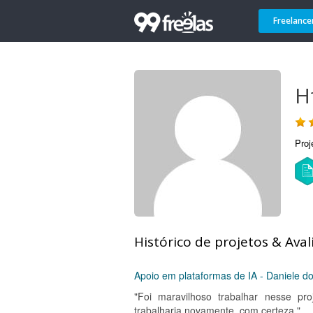
Freelance
H
Proj
Histórico de projetos & Aval
Apoio em plataformas de IA - Daniele do
"Foi maravilhoso trabalhar nesse pro
trabalharia novamente, com certeza."