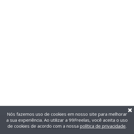
Nós fazemos uso de cookies em nosso site para melhorar
a sua experiência. Ao utilizar a 99Freelas, você aceita o uso
@2014-2026 99Freelas. Todos os direitos reservados.
de cookies de acordo com a nossa
política de privacidade
.
Termos de uso
|
Política de privacidade