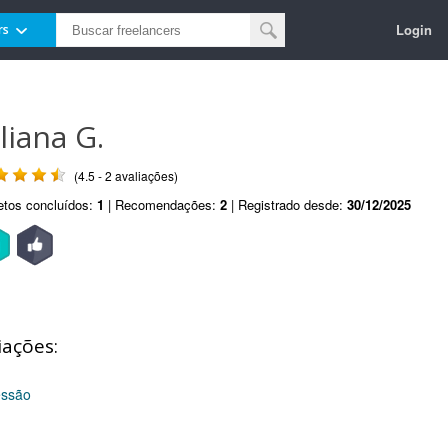
Login
rs
liana G.
(4.5 - 2 avaliações)
etos concluídos:
1
| Recomendações:
2
| Registrado desde:
30/12/2025
iações:
essão