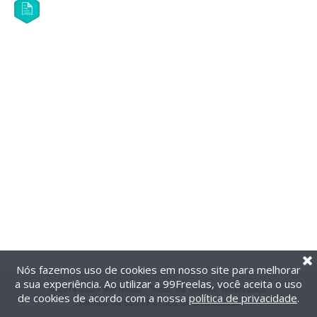
Nós fazemos uso de cookies em nosso site para melhorar
a sua experiência. Ao utilizar a 99Freelas, você aceita o uso
@2014-2026 99Freelas. Todos os direitos reservados.
de cookies de acordo com a nossa
política de privacidade
.
Termos de uso
|
Política de privacidade