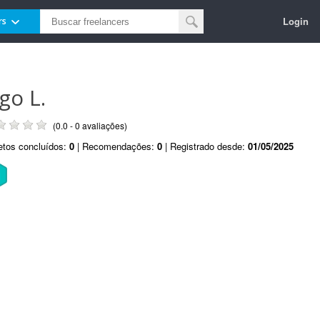
Login
rs
go L.
(0.0 - 0 avaliações)
etos concluídos:
0
| Recomendações:
0
| Registrado desde:
01/05/2025