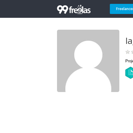
Freelance
Ia
Proj