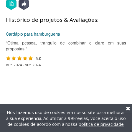
Histórico de projetos & Avaliações:
Cardápio para hamburgueria
"Ótima pessoa, tranquilo de combinar e claro em suas
propostas."
5.0
out. 2024 - out. 2024
Nós fazemos uso de cookies em nosso site para melhorar
a sua experiência. Ao utilizar a 99Freelas, você aceita o uso
@2014-2026 99Freelas. Todos os direitos reservados.
de cookies de acordo com a nossa
política de privacidade
.
Termos de uso
|
Política de privacidade