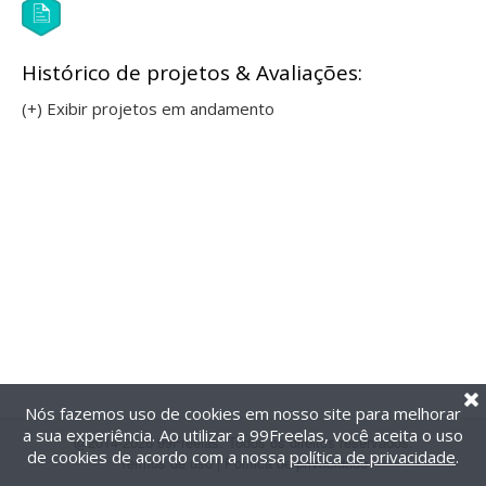
Histórico de projetos & Avaliações:
(+) Exibir projetos em andamento
Nós fazemos uso de cookies em nosso site para melhorar
a sua experiência. Ao utilizar a 99Freelas, você aceita o uso
@2014-2026 99Freelas. Todos os direitos reservados.
de cookies de acordo com a nossa
política de privacidade
.
Termos de uso
|
Política de privacidade