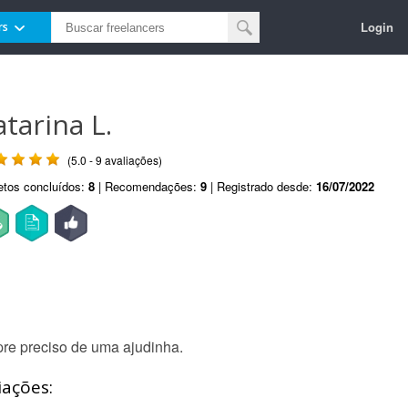
Login
rs
atarina L.
(5.0 - 9 avaliações)
etos concluídos:
8
| Recomendações:
9
| Registrado desde:
16/07/2022
re preciso de uma ajudinha.
iações: