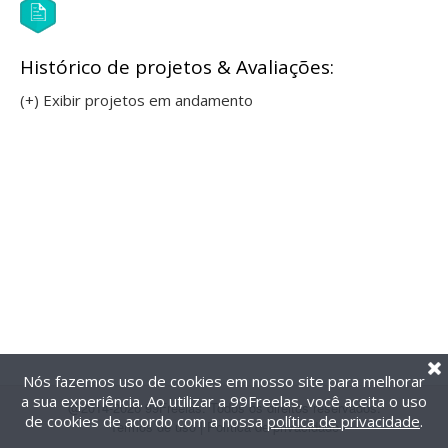
Histórico de projetos & Avaliações:
(+) Exibir projetos em andamento
Nós fazemos uso de cookies em nosso site para melhorar
a sua experiência. Ao utilizar a 99Freelas, você aceita o uso
@2014-2026 99Freelas. Todos os direitos reservados.
de cookies de acordo com a nossa
política de privacidade
.
Termos de uso
|
Política de privacidade