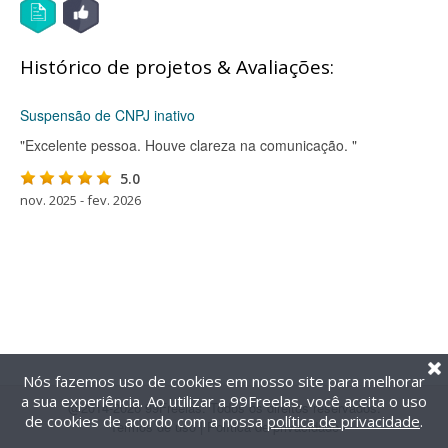
Histórico de projetos & Avaliações:
Suspensão de CNPJ inativo
"Excelente pessoa. Houve clareza na comunicação. "
5.0
nov. 2025 - fev. 2026
Nós fazemos uso de cookies em nosso site para melhorar
a sua experiência. Ao utilizar a 99Freelas, você aceita o uso
@2014-2026 99Freelas. Todos os direitos reservados.
de cookies de acordo com a nossa
política de privacidade
.
Termos de uso
|
Política de privacidade