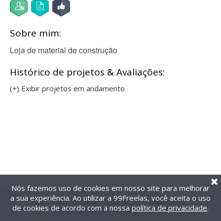
Sobre mim:
Loja de material de construção
Histórico de projetos & Avaliações:
(+) Exibir projetos em andamento
Nós fazemos uso de cookies em nosso site para melhorar
a sua experiência. Ao utilizar a 99Freelas, você aceita o uso
@2014-2026 99Freelas. Todos os direitos reservados.
de cookies de acordo com a nossa
política de privacidade
.
Termos de uso
|
Política de privacidade