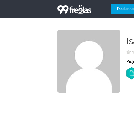
Freelance
I
Proj