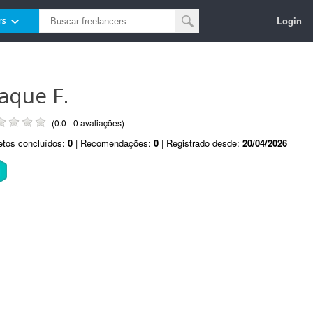
Login
rs
saque F.
(0.0 - 0 avaliações)
etos concluídos:
0
| Recomendações:
0
| Registrado desde:
20/04/2026