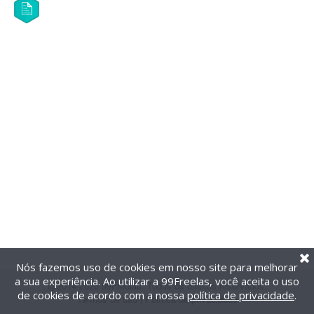
Nós fazemos uso de cookies em nosso site para melhorar
a sua experiência. Ao utilizar a 99Freelas, você aceita o uso
@2014-2026 99Freelas. Todos os direitos reservados.
de cookies de acordo com a nossa
política de privacidade
.
Termos de uso
|
Política de privacidade