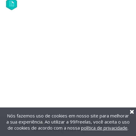
Nós fazemos uso de cookies em nosso site para melhorar
a sua experiência. Ao utilizar a 99Freelas, você aceita o uso
@2014-2026 99Freelas. Todos os direitos reservados.
de cookies de acordo com a nossa
política de privacidade
.
Termos de uso
|
Política de privacidade