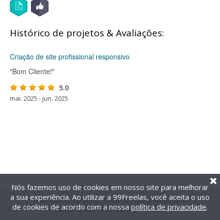
Histórico de projetos & Avaliações:
Criação de site profissional responsivo
"Bom Cliente!"
5.0
mai. 2025 - jun. 2025
Nós fazemos uso de cookies em nosso site para melhorar
a sua experiência. Ao utilizar a 99Freelas, você aceita o uso
@2014-2026 99Freelas. Todos os direitos reservados.
de cookies de acordo com a nossa
política de privacidade
.
Termos de uso
|
Política de privacidade