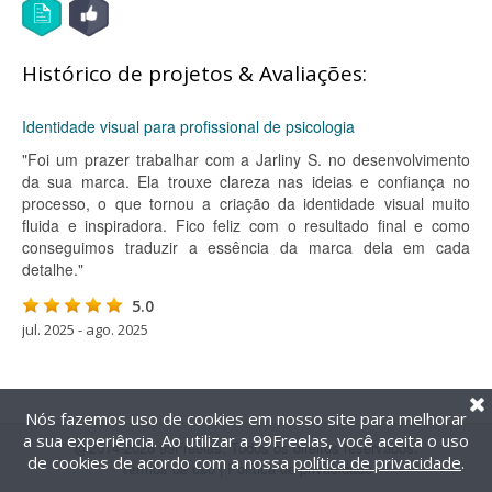
Histórico de projetos & Avaliações:
Identidade visual para profissional de psicologia
"Foi um prazer trabalhar com a Jarliny S. no desenvolvimento
da sua marca. Ela trouxe clareza nas ideias e confiança no
processo, o que tornou a criação da identidade visual muito
fluida e inspiradora. Fico feliz com o resultado final e como
conseguimos traduzir a essência da marca dela em cada
detalhe."
5.0
jul. 2025 - ago. 2025
Nós fazemos uso de cookies em nosso site para melhorar
a sua experiência. Ao utilizar a 99Freelas, você aceita o uso
@2014-2026 99Freelas. Todos os direitos reservados.
de cookies de acordo com a nossa
política de privacidade
.
Termos de uso
|
Política de privacidade