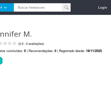
Login
rs
ennifer M.
(0.0 - 0 avaliações)
etos concluídos:
0
| Recomendações:
0
| Registrado desde:
18/11/2025