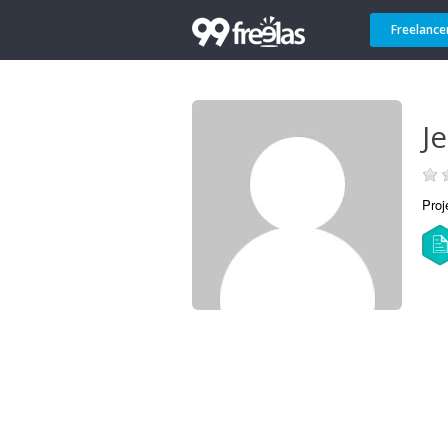
Freelance
J
Proj