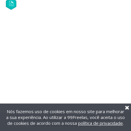
Nós fazemos uso de cookies em nosso site para melhorar
a sua experiência. Ao utilizar a 99Freelas, você aceita o uso
@2014-2026 99Freelas. Todos os direitos reservados.
de cookies de acordo com a nossa
política de privacidade
.
Termos de uso
|
Política de privacidade