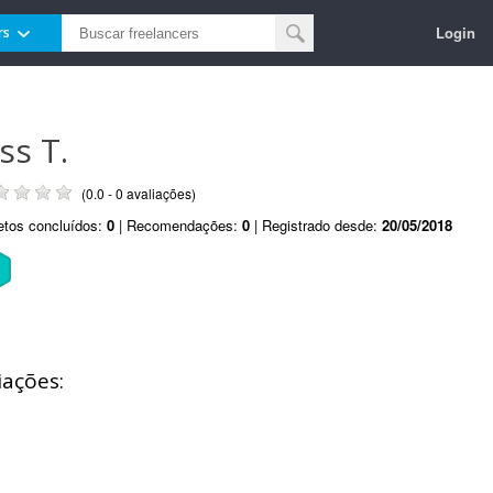
Login
rs
ss T.
(0.0 - 0 avaliações)
etos concluídos:
0
| Recomendações:
0
| Registrado desde:
20/05/2018
iações: