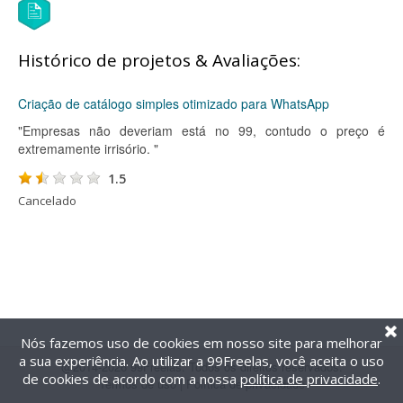
Histórico de projetos & Avaliações:
Criação de catálogo simples otimizado para WhatsApp
"Empresas não deveriam está no 99, contudo o preço é
extremamente irrisório. "
1.5
Cancelado
Nós fazemos uso de cookies em nosso site para melhorar
a sua experiência. Ao utilizar a 99Freelas, você aceita o uso
@2014-2026 99Freelas. Todos os direitos reservados.
de cookies de acordo com a nossa
política de privacidade
.
Termos de uso
|
Política de privacidade