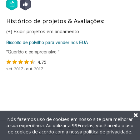
Histórico de projetos & Avaliações:
(+) Exibir projetos em andamento
Biscoito de polvilho para vender nos EUA
"Querido e compreensivo "
4.75
set. 2017 - out. 2017
Nós fazemos uso de cookies em nosso site para melhorar
a sua experiência. Ao utilizar a 99Freelas, você aceita o uso
@2014-2026 99Freelas. Todos os direitos reservados.
de cookies de acordo com a nossa
política de privacidade
.
Termos de uso
|
Política de privacidade