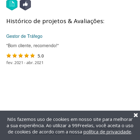
Histórico de projetos & Avaliações:
Gestor de Tráfego
"Bom cliente, recomendo!"
5.0
fev. 2021 - abr. 2021
Nós fazemos uso de cookies em nosso site para melhorar
a sua experiência. Ao utilizar a 99Freelas, você aceita o uso
@2014-2026 99Freelas. Todos os direitos reservados.
de cookies de acordo com a nossa
política de privacidade
.
Termos de uso
|
Política de privacidade