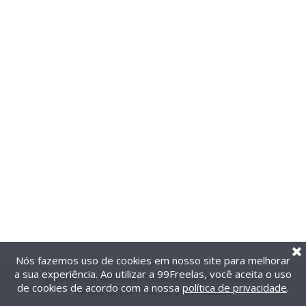
Nós fazemos uso de cookies em nosso site para melhorar
a sua experiência. Ao utilizar a 99Freelas, você aceita o uso
@2014-2026 99Freelas. Todos os direitos reservados.
de cookies de acordo com a nossa
política de privacidade
.
Termos de uso
|
Política de privacidade