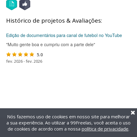
Histórico de projetos & Avaliações:
Edição de documentários para canal de futebol no YouTube
"Muito gente boa e cumpriu com a parte dele"
5.0
fev. 2026 - fev. 2026
Nós fazemos uso de cookies em nosso site para melhorar
a sua experiência. Ao utilizar a 99Freelas, você aceita o uso
@2014-2026 99Freelas. Todos os direitos reservados.
de cookies de acordo com a nossa
política de privacidade
.
Termos de uso
|
Política de privacidade