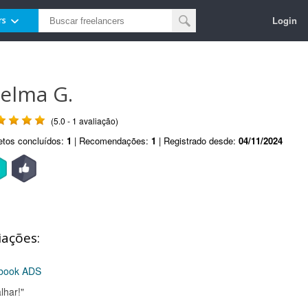
Login
rs
oelma G.
(5.0 - 1 avaliação)
etos concluídos:
1
| Recomendações:
1
| Registrado desde:
04/11/2024
iações:
ebook ADS
lhar!"