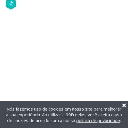
Nós fazemos uso de cookies em nosso site para melhorar
a sua experiência. Ao utilizar a 99Freelas, você aceita o uso
@2014-2026 99Freelas. Todos os direitos reservados.
de cookies de acordo com a nossa
política de privacidade
.
Termos de uso
|
Política de privacidade