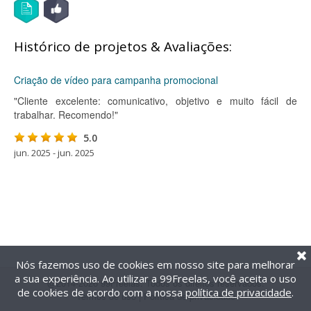
Histórico de projetos & Avaliações:
Criação de vídeo para campanha promocional
"Cliente excelente: comunicativo, objetivo e muito fácil de
trabalhar. Recomendo!"
5.0
jun. 2025 - jun. 2025
Nós fazemos uso de cookies em nosso site para melhorar
a sua experiência. Ao utilizar a 99Freelas, você aceita o uso
@2014-2026 99Freelas. Todos os direitos reservados.
de cookies de acordo com a nossa
política de privacidade
.
Termos de uso
|
Política de privacidade