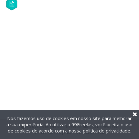
Nós fazemos uso de cookies em nosso site para melhorar
a sua experiência. Ao utilizar a 99Freelas, você aceita o uso
@2014-2026 99Freelas. Todos os direitos reservados.
de cookies de acordo com a nossa
política de privacidade
.
Termos de uso
|
Política de privacidade