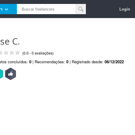
Login
rs
ose C.
(0.0 - 0 avaliações)
etos concluídos:
0
| Recomendações:
0
| Registrado desde:
06/12/2022