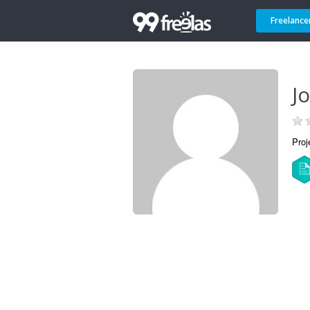
Freelance
J
Proj