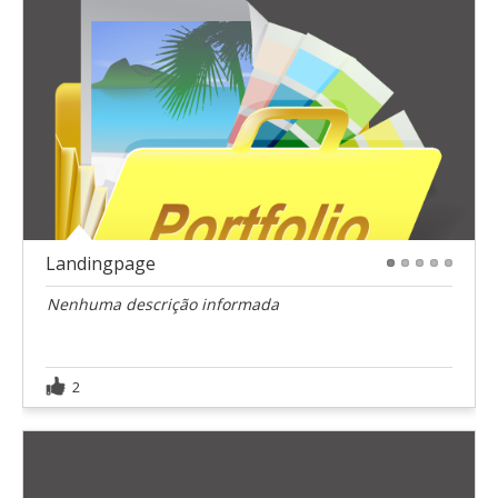
Landingpage
1
2
3
4
5
Nenhuma descrição informada
2