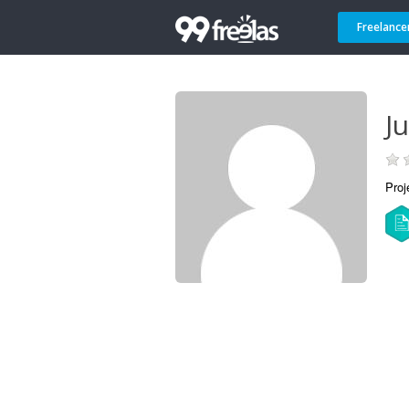
Freelance
Ju
Proj