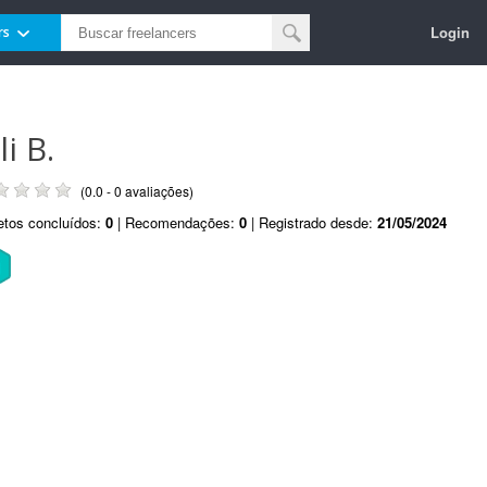
Login
rs
li B.
(0.0 - 0 avaliações)
etos concluídos:
0
| Recomendações:
0
| Registrado desde:
21/05/2024