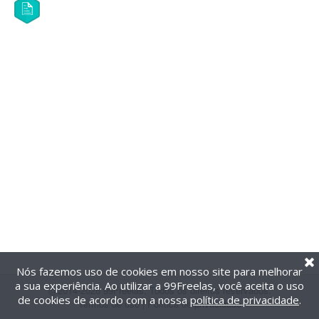
Nós fazemos uso de cookies em nosso site para melhorar
a sua experiência. Ao utilizar a 99Freelas, você aceita o uso
@2014-2026 99Freelas. Todos os direitos reservados.
de cookies de acordo com a nossa
política de privacidade
.
Termos de uso
|
Política de privacidade