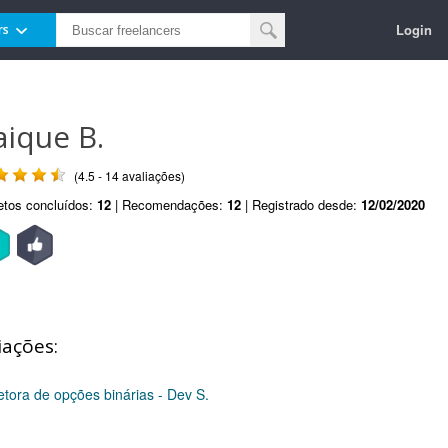
Login
rs
aique B.
(4.5 - 14 avaliações)
etos concluídos:
12
| Recomendações:
12
| Registrado desde:
12/02/2020
iações:
etora de opções binárias - Dev S.