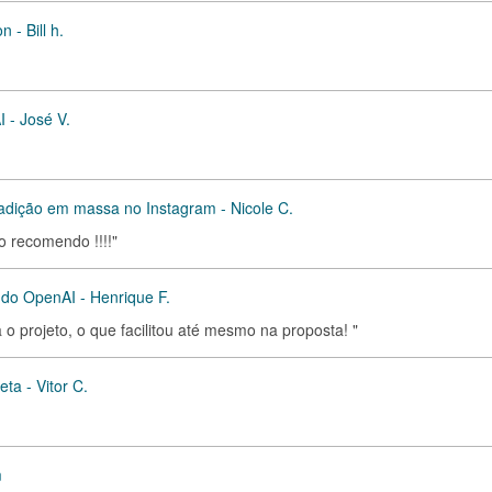
 - Bill h.
 - José V.
dição em massa no Instagram - Nicole C.
o recomendo !!!!"
ndo OpenAI - Henrique F.
 o projeto, o que facilitou até mesmo na proposta! "
ta - Vitor C.
m