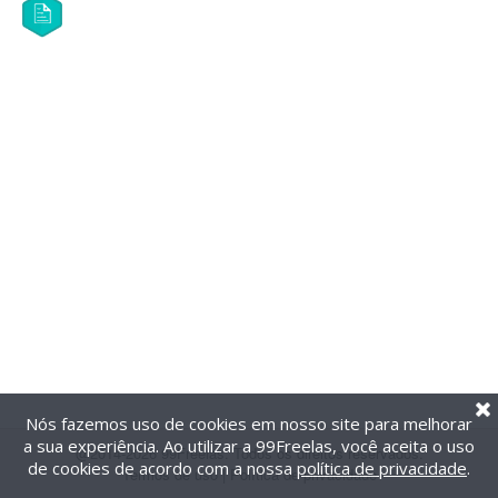
Nós fazemos uso de cookies em nosso site para melhorar
a sua experiência. Ao utilizar a 99Freelas, você aceita o uso
@2014-2026 99Freelas. Todos os direitos reservados.
de cookies de acordo com a nossa
política de privacidade
.
Termos de uso
|
Política de privacidade