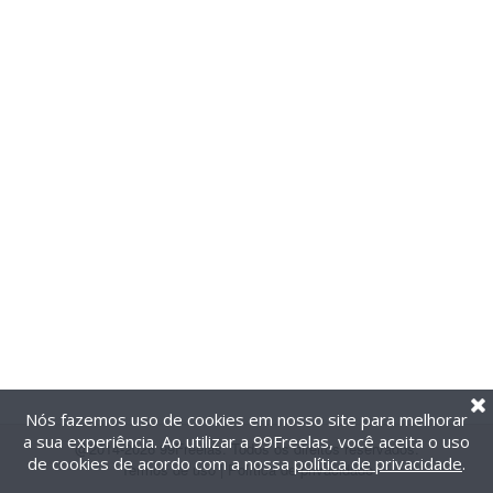
Nós fazemos uso de cookies em nosso site para melhorar
a sua experiência. Ao utilizar a 99Freelas, você aceita o uso
@2014-2026 99Freelas. Todos os direitos reservados.
de cookies de acordo com a nossa
política de privacidade
.
Termos de uso
|
Política de privacidade