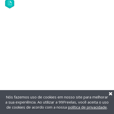
Nós fazemos uso de cookies em nosso site para melhorar
a sua experiência. Ao utilizar a 99Freelas, você aceita o uso
@2014-2026 99Freelas. Todos os direitos reservados.
de cookies de acordo com a nossa
política de privacidade
.
Termos de uso
|
Política de privacidade