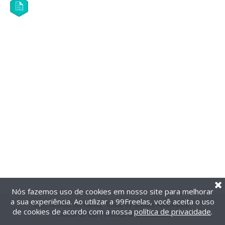
Nós fazemos uso de cookies em nosso site para melhorar
a sua experiência. Ao utilizar a 99Freelas, você aceita o uso
@2014-2026 99Freelas. Todos os direitos reservados.
de cookies de acordo com a nossa
política de privacidade
.
Termos de uso
|
Política de privacidade