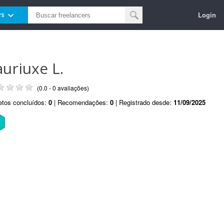
Login
rs
auriuxe L.
(0.0 - 0 avaliações)
etos concluídos:
0
| Recomendações:
0
| Registrado desde:
11/09/2025