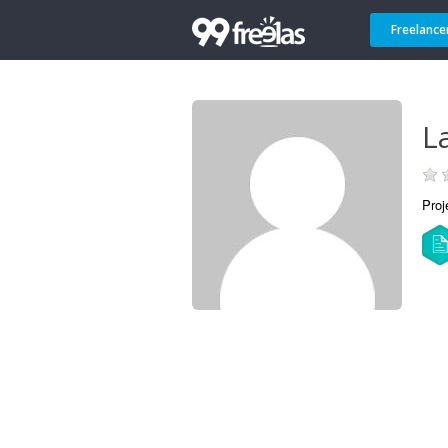
Freelance
L
Proj