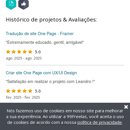
Histórico de projetos & Avaliações:
Tradução de site One Page - Framer
"Extremamente educado, gentil, amigável"
5.0
ago. 2025 - ago. 2025
Criar site One Page com UX/UI Design
"Satisfação em realizar o projeto com Leandro !"
5.0
fev. 2025 - fev. 2025
Nós fazemos uso de cookies em nosso site para melhorar
a sua experiência. Ao utilizar a 99Freelas, você aceita o uso
@2014-2026 99Freelas. Todos os direitos reservados.
de cookies de acordo com a nossa
política de privacidade
.
Termos de uso
|
Política de privacidade