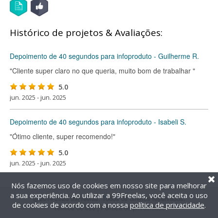
Histórico de projetos & Avaliações:
Depoimento de 40 segundos para infoproduto - Guilherme R.
"Cliente super claro no que queria, muito bom de trabalhar "
5.0
jun. 2025 - jun. 2025
Depoimento de 40 segundos para infoproduto - Isabeli S.
"Ótimo cliente, super recomendo!"
5.0
jun. 2025 - jun. 2025
Nós fazemos uso de cookies em nosso site para melhorar
a sua experiência. Ao utilizar a 99Freelas, você aceita o uso
@2014-2026 99Freelas. Todos os direitos reservados.
de cookies de acordo com a nossa
política de privacidade
.
Termos de uso
|
Política de privacidade